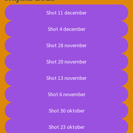
Shot 11 december
Shot 4 december
Shot 28 november
Shot 20 november
Shot 13 november
Shot 6 november
Shot 30 oktober
Shot 23 oktober