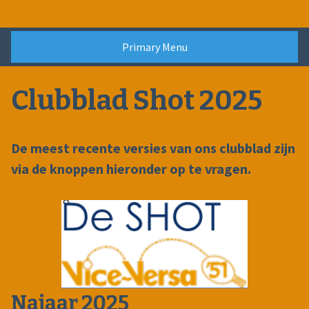
Skip
to
content
Primary Menu
Clubblad Shot 2025
De meest recente versies van ons clubblad zijn
via de knoppen hieronder op te vragen.
Najaar 2025