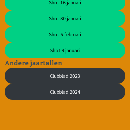
Shot 16 januari
Shot 30 januari
Shot 6 februari
Shot 9 januari
Andere jaartallen
Clubblad 2023
Clubblad 2024