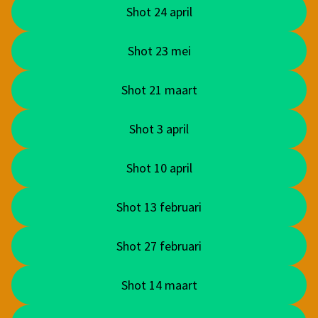
Shot 24 april
Shot 23 mei
Shot 21 maart
Shot 3 april
Shot 10 april
Shot 13 februari
Shot 27 februari
Shot 14 maart