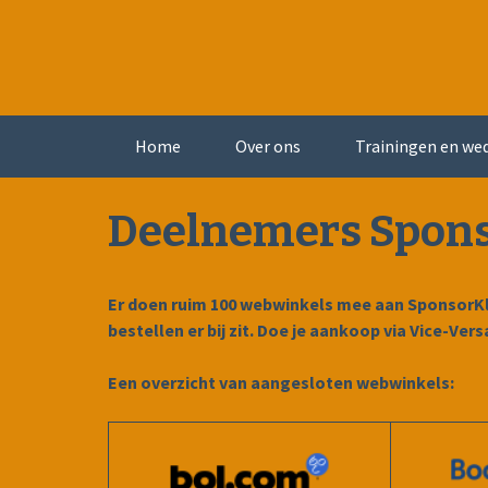
Skip
to
content
Home
Over ons
Trainingen en wed
Deelnemers Spons
Er doen ruim 100 webwinkels mee aan SponsorKlik
bestellen er bij zit. Doe je aankoop via Vice-Ver
Een overzicht van aangesloten webwinkels: