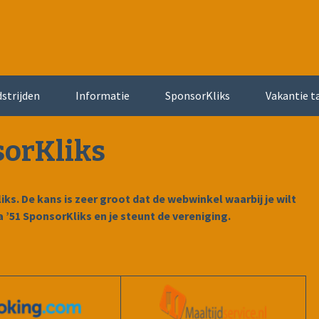
strijden
Informatie
SponsorKliks
Vakantie t
orKliks
s. De kans is zeer groot dat de webwinkel waarbij je wilt
sa ’51 SponsorKliks en je steunt de vereniging.